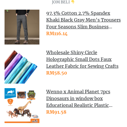
JOM BELI
97.3% Cotton 2.7% Spandex
Khaki Black Gray Men's Trousers
Four Seasons Slim Business
Casual Men Chino Pants
RM116.14
Wholesale Shiny Circle
Holographic Small Dots Faux
Leather Fabric for Sewing Crafts
RM58.50
Wenno x Animal Planet 7pcs
Dinosaurs in window box
Educational Realistic Plastic
Animal Toy Playset AR Game
RM91.58
Early Childhood Learning Toys
Dinosaur Toys Mainan Budak