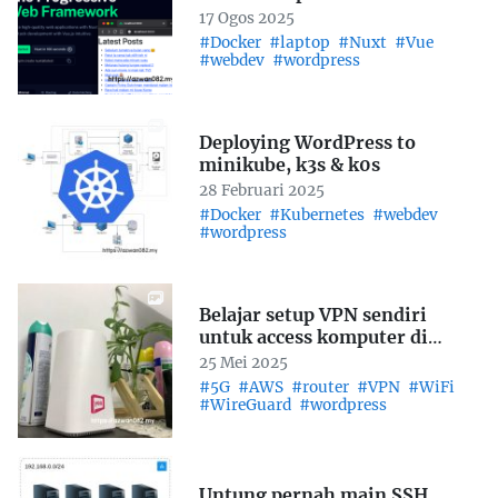
17 Ogos 2025
#Docker
#laptop
#Nuxt
#Vue
#webdev
#wordpress
Deploying WordPress to
minikube, k3s & k0s
28 Februari 2025
#Docker
#Kubernetes
#webdev
#wordpress
Belajar setup VPN sendiri
untuk access komputer di
rumah
25 Mei 2025
#5G
#AWS
#router
#VPN
#WiFi
#WireGuard
#wordpress
Untung pernah main SSH