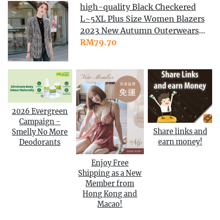
high-quality Black Checkered
Lelaki Haiwan Mainan Kanak
L~5XL Plus Size Women Blazers
Kanak
2023 New Autumn Outerwears
Coffee
RM79.70
2026 Evergreen
Campaign -
Share links and
Smelly No More
earn money!
Deodorants
Enjoy Free
Shipping as a New
Member from
Hong Kong and
Macao!