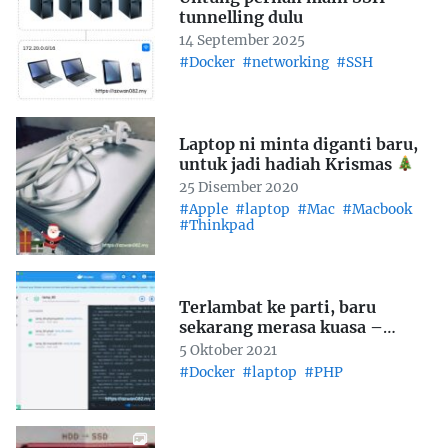
tunnelling dulu
14 September 2025
#Docker
#networking
#SSH
Laptop ni minta diganti baru,
untuk jadi hadiah Krismas
25 Disember 2020
#Apple
#laptop
#Mac
#Macbook
#Thinkpad
Terlambat ke parti, baru
sekarang merasa kuasa –
Docker + PHP
5 Oktober 2021
#Docker
#laptop
#PHP