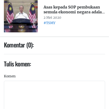
Asas kepada SOP pembukaan
semula ekonomi negara adalah
tiga perkara ini:
2 Mei 2020
#TSMY
Komentar (0):
Tulis komen:
Komen