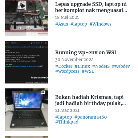
Lepas upgrade SSD, laptop ni
berkomplot nak menguasai
dunia
18 Mei 2021
#Asus
#laptop
#Windows
Running wp-env on WSL
30 November 2024
#Docker
#Linux
#NodeJS
#webdev
#wordpress
#WSL
Bukan hadiah Krismas, tapi
jadi hadiah birthday pulak,
Thinkpad X260
21 Mac 2021
#laptop
#panorama360
#Thinkpad