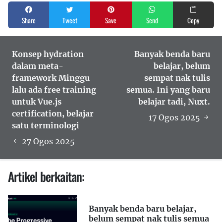
Share
Tweet
Save
Send
Copy
Konsep hydration
Banyak benda baru
dalam meta-
belajar, belum
framework Minggu
sempat nak tulis
lalu ada free training
semua. Ini yang baru
untuk Vue.js
belajar tadi, Nuxt.
certification, belajar
17 Ogos 2025
satu terminologi
27 Ogos 2025
Artikel berkaitan:
Banyak benda baru belajar,
belum sempat nak tulis semua