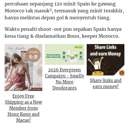
percubaan sepanjang 120 minit Spain ke gawang
Morocco tak masuk², termasuk yang minit terakhir,
hanya melintas depan gol & menyentuh tiang.
Waktu penalti shoot-out pun sepakan Spain hanya
kena tiang & diselamatkan Bono, keeper Morocco.
2026 Evergreen
Campaign - Smelly
Share links and
No More
earn money!
Deodorants
Enjoy Free
Shipping as a New
Member from
Hong Kong and
Macao!