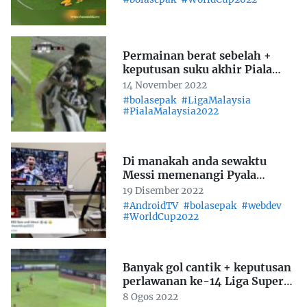
Permainan berat sebelah +
keputusan suku akhir Piala
Malaysia 2022
14 November 2022
#bolasepak
#LigaMalaysia
#PialaMalaysia2022
Di manakah anda sewaktu
Messi memenangi Pyala
Dooniya 2022?
19 Disember 2022
#AndroidTV
#bolasepak
#webdev
#WorldCup2022
Banyak gol cantik + keputusan
perlawanan ke-14 Liga Super
2022
8 Ogos 2022