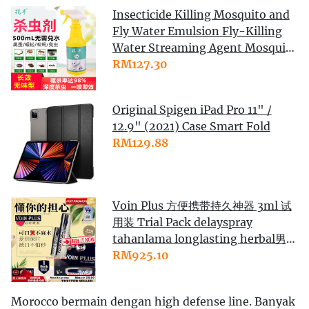
Insecticide Killing Mosquito and
Fly Water Emulsion Fly-Killing
Water Streaming Agent Mosquito
and Fly Water Agent Odorless
RM127.30
Insect-Killing Agent Household
AE80
Original Spigen iPad Pro 11" /
12.9" (2021) Case Smart Fold
RM129.88
Voin Plus 方便携带持久神器 3ml 试
用装 Trial Pack delayspray
tahanlama longlasting herbal男用
延时喷剂性用品男成人用品情趣外用
RM925.10
印度神油持久液不麻木神耐久早泄
Morocco bermain dengan high defense line. Banyak