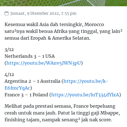
Jumaat, 9 Disember 2022, 7:55 pm
Kesemua wakil Asia dah tersingkir, Morocco
satu²nya wakil benua Afrika yang tinggal, yang lain²
semua dari Eropah & Amerika Selatan.
3/12
Netherlands 3 – 1 USA
(
https://youtu.be/WAnv5JWN3pU
)
4/12
Argentina 2 – 1 Australia (
https://youtu.be/k-
E6fmcYqAc
)
France 3 – 1 Poland (
https://youtu.be/luT334dYlxA
)
Melihat pada prestasi semasa, France berpeluang
cerah untuk mara jauh. Patut la tinggi gaji Mbappe,
finishing tajam, nampak senang² jak nak score.