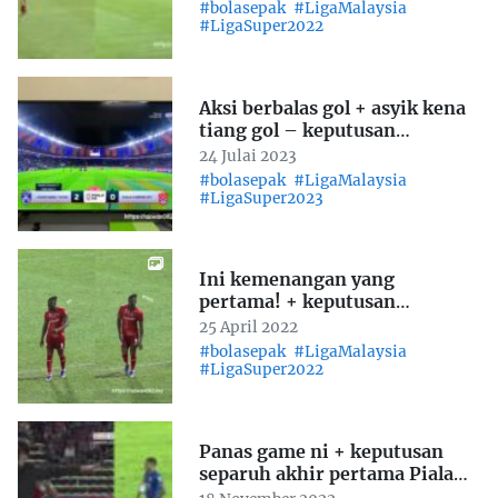
#bolasepak
#LigaMalaysia
#LigaSuper2022
Aksi berbalas gol + asyik kena
tiang gol – keputusan
perlawanan ke-16 & 17 Liga
24 Julai 2023
Super 2023 + final Piala FA
#bolasepak
#LigaMalaysia
2023
#LigaSuper2023
Ini kemenangan yang
pertama! + keputusan
perlawanan ke-6 Liga Super
25 April 2022
2022
#bolasepak
#LigaMalaysia
#LigaSuper2022
Panas game ni + keputusan
separuh akhir pertama Piala
Malaysia 2022