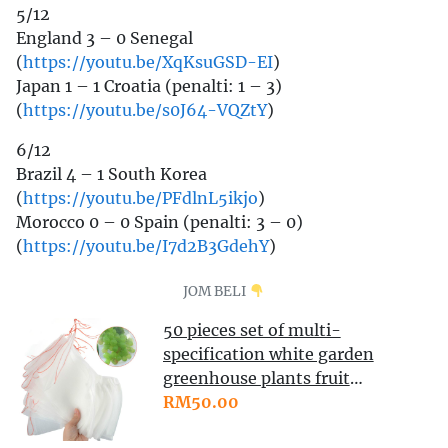
5/12
England 3 – 0 Senegal
(
https://youtu.be/XqKsuGSD-EI
)
Japan 1 – 1 Croatia (penalti: 1 – 3)
(
https://youtu.be/s0J64-VQZtY
)
6/12
Brazil 4 – 1 South Korea
(
https://youtu.be/PFdlnL5ikjo
)
Morocco 0 – 0 Spain (penalti: 3 – 0)
(
https://youtu.be/I7d2B3GdehY
)
JOM BELI
50 pieces set of multi-
specification white garden
greenhouse plants fruit
protection drawstring mesh
RM50.00
mesh bag anti-bird net