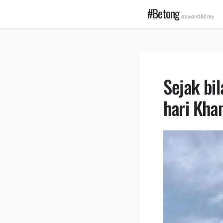
#Betong
azwan082.my
Sejak bi
hari Kha