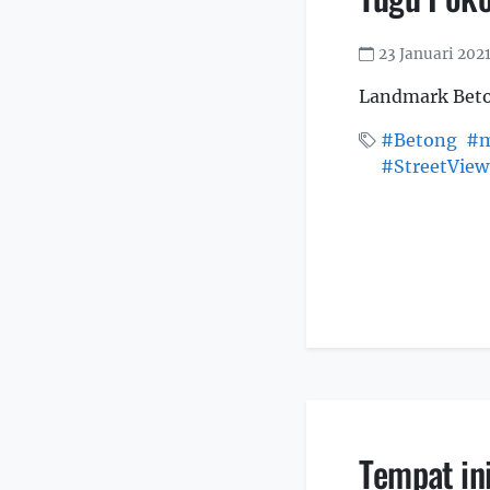
23 Januari 202
Landmark Bet
#Betong
#m
#StreetView
Tempat in