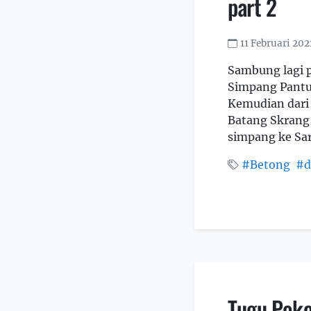
part 2
11 Februari 202
Sambung lagi p
Simpang Pantu
Kemudian dari 
Batang Skrang
simpang ke Sar
#Betong
#d
Tugu Poko