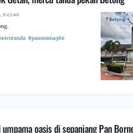
1, 9:45 am
ong.
ercutanda
#panorama360
i umpama oasis di sepanjang Pan Borne