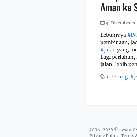
Aman ke S
31 Disember 20
Lebuhraya
#Pa
pembinaan, ja
#jalan
yang me
Lagi perlahan, 
jalan, lebih pe
#Betong
#j
2008-2026 © azwan0
Privacy Policy
·
Terms &