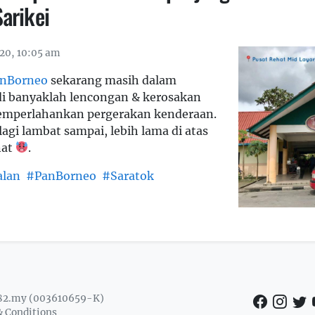
arikei
20, 10:05 am
nBorneo
sekarang masih dalam
di banyaklah lencongan & kerosakan
mperlahankan pergerakan kenderaan.
lagi lambat sampai, lebih lama di atas
nat
.
alan
#PanBorneo
#Saratok
82.my (003610659-K)
 Conditions