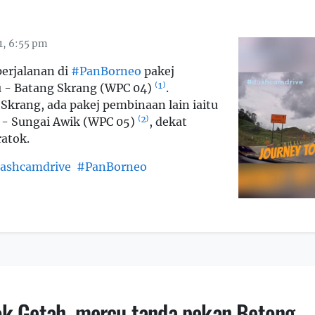
1, 6:55 pm
erjalanan di
#PanBorneo
pakej
 - Batang Skrang (WPC 04)
⁽¹⁾
.
Skrang, ada pakej pembinaan lain iaitu
 - Sungai Awik (WPC 05)
⁽²⁾
, dekat
atok.
ashcamdrive
#PanBorneo
k Getah, mercu tanda pekan Betong