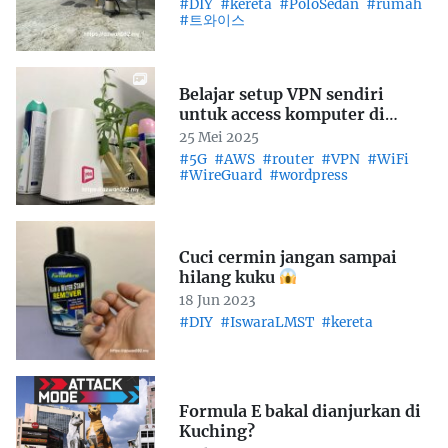
#DIY
#kereta
#PoloSedan
#rumah
#트와이스
Belajar setup VPN sendiri
untuk access komputer di
rumah
25 Mei 2025
#5G
#AWS
#router
#VPN
#WiFi
#WireGuard
#wordpress
Cuci cermin jangan sampai
hilang kuku
18 Jun 2023
#DIY
#IswaraLMST
#kereta
Formula E bakal dianjurkan di
Kuching?