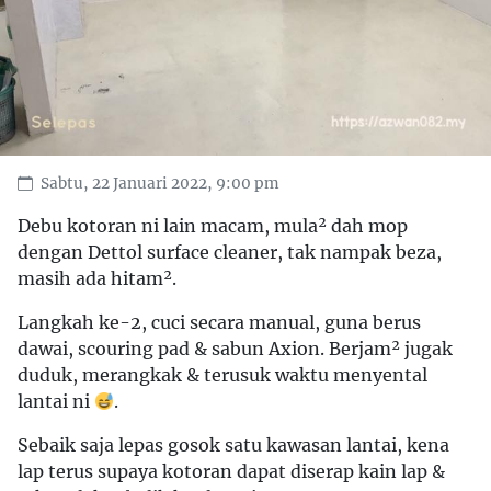
Sabtu, 22 Januari 2022, 9:00 pm
Debu kotoran ni lain macam, mula² dah mop
dengan Dettol surface cleaner, tak nampak beza,
masih ada hitam².
Langkah ke-2, cuci secara manual, guna berus
dawai, scouring pad & sabun Axion. Berjam² jugak
duduk, merangkak & terusuk waktu menyental
lantai ni
.
Sebaik saja lepas gosok satu kawasan lantai, kena
lap terus supaya kotoran dapat diserap kain lap &