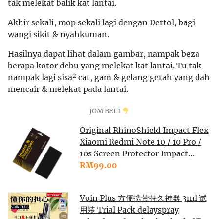
tak melekat balik kat lantai.
Akhir sekali, mop sekali lagi dengan Dettol, bagi
wangi sikit & nyahkuman.
Hasilnya dapat lihat dalam gambar, nampak beza
berapa kotor debu yang melekat kat lantai. Tu tak
nampak lagi sisa² cat, gam & gelang getah yang dah
mencair & melekat pada lantai.
JOM BELI
Original RhinoShield Impact Flex
Xiaomi Redmi Note 10 / 10 Pro /
10s Screen Protector Impact
Damping Clear Anti-Scratch
RM99.00
Voin Plus 方便携带持久神器 3ml 试
用装 Trial Pack delayspray