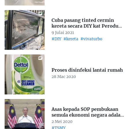
Cuba pasang tinted cermin
kereta secara DIY kat Perodua
Viva
9 Julai 2021
#DIY
#kereta
#vivaturbo
Proses disinfeksi lantai rumah
28 Mac 2020
Asas kepada SOP pembukaan
semula ekonomi negara adalah
tiga perkara ini:
2 Mei 2020
#TSMY