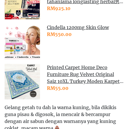
tahanlama longlasting herbal男用
延时喷剂性用品男成人用品情趣外用
RM925.10
印度神油持久液不麻木神耐久早泄
Cindella 1200mg Skin Glow
RM550.00
Printed Carpet Home Deco
Furniture Rug Velvet Original
Saiz 10XL Turkey Moden Karpet
Ruangan Meja Makan
RM55.00
Gelang getah tu dah la warna kuning, bila dikikis
guna pisau & digosok, ia mencair & bercampur
dengan air sabun dengan warnanya yang kuning
coklat, macam warna
.