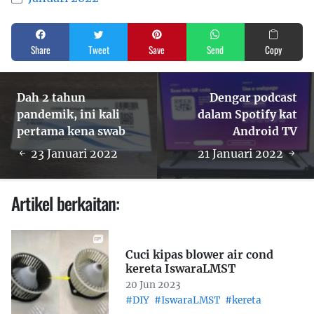
Share
Tweet
Save
Send
Copy
Dah 2 tahun
Dengar podcast
pandemik, ini kali
dalam Spotify kat
pertama kena swab
Android TV
23 Januari 2022
21 Januari 2022
Artikel berkaitan:
Cuci kipas blower air cond
kereta IswaraLMST
20 Jun 2023
#DIY
#IswaraLMST
#kereta