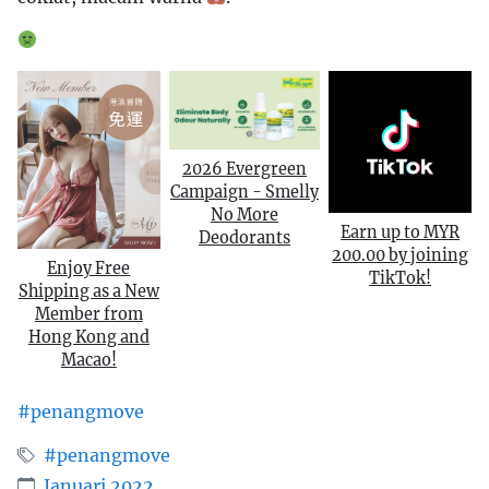
2026 Evergreen
Campaign - Smelly
No More
Earn up to MYR
Deodorants
200.00 by joining
Enjoy Free
TikTok!
Shipping as a New
Member from
Hong Kong and
Macao!
#penangmove
#penangmove
Januari 2022