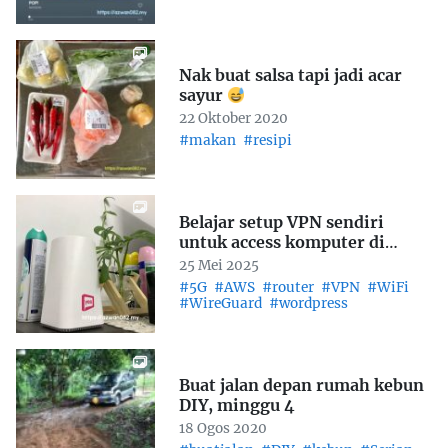
Nak buat salsa tapi jadi acar
sayur
22 Oktober 2020
#makan
#resipi
Belajar setup VPN sendiri
untuk access komputer di
rumah
25 Mei 2025
#5G
#AWS
#router
#VPN
#WiFi
#WireGuard
#wordpress
Buat jalan depan rumah kebun
DIY, minggu 4
18 Ogos 2020