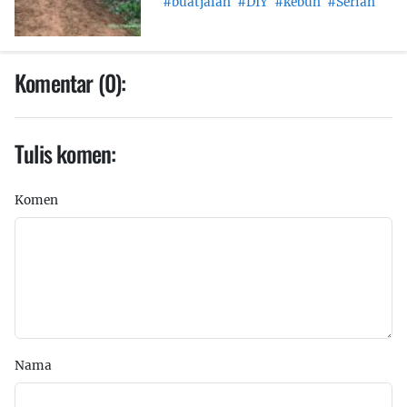
#buatjalan
#DIY
#kebun
#Serian
Komentar (0):
Tulis komen:
Komen
Nama