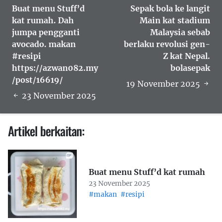
Buat menu Stuff’d
Sepak bola ke langit
kat rumah. Dah
Main kat stadium
jumpa pengganti
Malaysia sebab
avocado. makan
berlaku revolusi gen-
#resipi
Z kat Nepal.
https://azwan082.my
bolasepak
/post/16619/
19 November 2025
23 November 2025
Artikel berkaitan:
Buat menu Stuff’d kat rumah
23 November 2025
#makan
#resipi