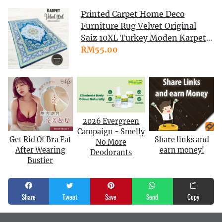
Printed Carpet Home Deco
Furniture Rug Velvet Original
Saiz 10XL Turkey Moden Karpet
Ruangan Meja Makan
RM55.00
2026 Evergreen
Campaign - Smelly
Get Rid Of Bra Fat
Share links and
No More
After Wearing
earn money!
Deodorants
Bustier
Share
Tweet
Save
Send
Copy