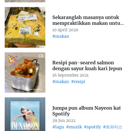
Sekaranglah masanya untuk
mempraktikkan makan untuk
hidup, bukannya hidup untuk
10 April 2020
makan
#makan
Resipi pan-seared salmon
dengan sayur kuah kari Jepun
16 September 2021
#makan
#resipi
Jumpa pun album Nayeon kat
Spotify
29 Jun 2022
#lagu
#muzik
#spotify
#트와이스