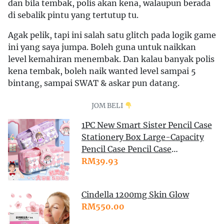
dan bila tembak, polis akan kena, walaupun berada
di sebalik pintu yang tertutup tu.
Agak pelik, tapi ini salah satu glitch pada logik game
ini yang saya jumpa. Boleh guna untuk naikkan
level kemahiran menembak. Dan kalau banyak polis
kena tembak, boleh naik wanted level sampai 5
bintang, sampai SWAT & askar pun datang.
JOM BELI
1PC New Smart Sister Pencil Case
Stationery Box Large-Capacity
Pencil Case Pencil Case
Multifunctional Student
RM39.93
Stationery Handbook Smart
Sister Tape Handbook Storage
Cindella 1200mg Skin Glow
Cute Girl Gift
RM550.00