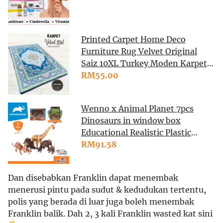
Printed Carpet Home Deco
Furniture Rug Velvet Original
Saiz 10XL Turkey Moden Karpet
Ruangan Meja Makan
RM55.00
Wenno x Animal Planet 7pcs
Dinosaurs in window box
Educational Realistic Plastic
Animal Toy Playset AR Game
RM91.58
Early Childhood Learning Toys
Dinosaur Toys Mainan Budak
Dan disebabkan Franklin dapat menembak
Lelaki Haiwan Mainan Kanak
menerusi pintu pada sudut & kedudukan tertentu,
Kanak
polis yang berada di luar juga boleh menembak
Franklin balik. Dah 2, 3 kali Franklin wasted kat sini