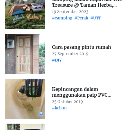
Treasure @ Taman Herba,
Gopeng (UTP Homecoming
19 September 2023
2023)
#camping
#Perak
#UTP
Cara pasang pintu rumah
27 September 2019
#DIY
Kepincangan dalam
menggunakan paip PVC
sebagai saluran NFT
25 Oktober 2019
hidroponik
#kebun