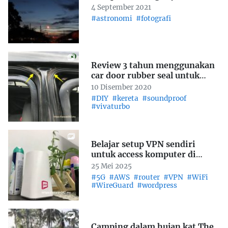
4 September 2021
#astronomi
#fotografi
Review 3 tahun menggunakan
car door rubber seal untuk
soundproof pintu kereta
10 Disember 2020
#DIY
#kereta
#soundproof
#vivaturbo
Belajar setup VPN sendiri
untuk access komputer di
rumah
25 Mei 2025
#5G
#AWS
#router
#VPN
#WiFi
#WireGuard
#wordpress
Camping dalam hujan kat The