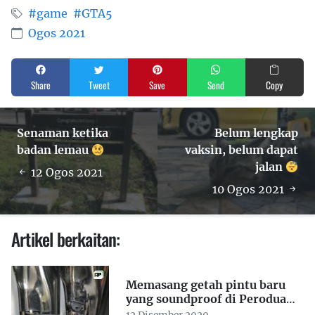
#game
#GTA5
Ogos 2021
Share
Tweet
Save
Send
Copy
Senaman ketika
Belum lengkap
badan lemau
vaksin, belum dapat
jalan
12 Ogos 2021
10 Ogos 2021
Artikel berkaitan:
Memasang getah pintu baru
yang soundproof di Perodua
Viva, part 2