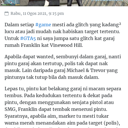
Rabu, 11 Ogos 2021, 9:15 pm
Dalam setiap
#game
mesti ada glitch yang kadang²
lucu atau jadi mudah nak habiskan target tertentu.
Untuk
#GTA5
ni saya jumpa satu glitch kat garaj
rumah Franklin kat Vinewood Hill.
Apabila dapat wanted, sembunyi dalam garaj, nanti
pintu garaj akan tertutup, polis tak dapat nak
masuk. Lain daripada garaj Michael & Trevor yang
pintunya tak tutup bila dah masuk dalam.
Lepas tu, pintu kat belakang garaj ni macam separa
tembus. Pada kedudukan tertentu & dekat pada
pintu, dengan menggunakan senjata pistol atau
SMG, Franklin dapat tembak menerusi pintu.
Syaratnya, apabila aim, marker tu mesti tukar
warna merah menandakan aim pada target (polis),