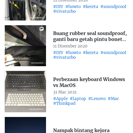
12 Disember 2020
#DIY
#howto
#kereta
#soundproof
#vivaturbo
Buang rubber seal soundproof,
ganti baru getah pintu bonet
Perodua Viva, part 1
11 Disember 2020
#DIY
#howto
#kereta
#soundproof
#vivaturbo
Perbezaan keyboard Windows
vs MacOS
31 Mac 2021
#Apple
#laptop
#Lenovo
#Mac
#Thinkpad
Nampak bintang kejora