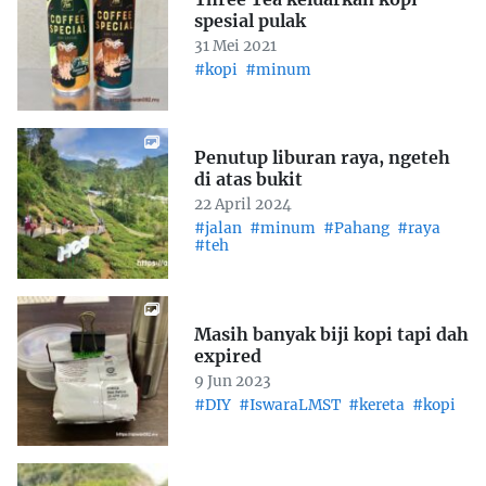
spesial pulak
31 Mei 2021
#kopi
#minum
Penutup liburan raya, ngeteh
di atas bukit
22 April 2024
#jalan
#minum
#Pahang
#raya
#teh
Masih banyak biji kopi tapi dah
expired
9 Jun 2023
#DIY
#IswaraLMST
#kereta
#kopi