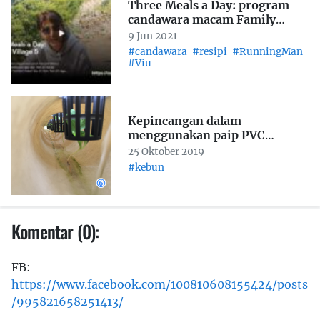
Three Meals a Day: program
candawara macam Family
Outing + Invincible Youth
9 Jun 2021
tanpa game merepek
#candawara
#resipi
#RunningMan
#Viu
Kepincangan dalam
menggunakan paip PVC
sebagai saluran NFT
25 Oktober 2019
hidroponik
#kebun
Komentar (0):
FB:
https://www.facebook.com/100810608155424/posts
/995821658251413/