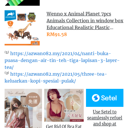
Wenno x Animal Planet 7pcs
Animals Collection in window box
Educational Realistic Plastic
Animal Toy Playset AR Game
RM91.58
Early Childhood Learning Toys
Wild Animal Toys Dinosaur Toys
⁽¹⁾
https://azwan082.my/2021/04/nanti-buka-
Mainan Budak Lelaki Haiwan
puasa-dengan-air-tin-teh-tiga-lapisan-3-layer-
Mainan Kanak Kanak
tea/
⁽²⁾
https://azwan082.my/2021/05/three-tea-
keluarkan-kopi-spesial-pulak/
Use Setel to
seamlessly refuel
and shop at
Get Rid Of Bra Fat