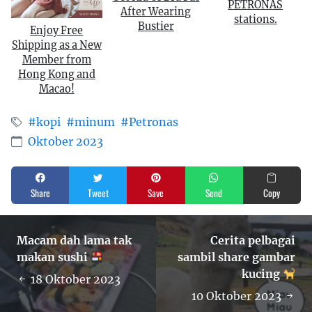
PETRONAS
After Wearing
stations.
Bustier
Enjoy Free
Shipping as a New
Member from
Hong Kong and
Macao!
#kopi
#minum
#Petronas
Oktober 2023
Share
Tweet
Save
Send
Copy
Macam dah lama tak
Cerita pelbagai
makan sushi
sambil share gambar
kucing
18 Oktober 2023
10 Oktober 2023