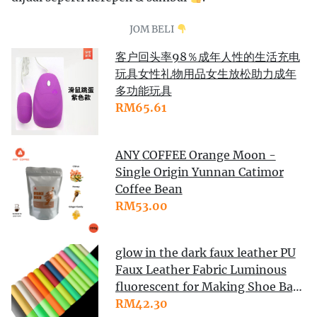
JOM BELI
客户回头率98％成年人性的生活充电
玩具女性礼物用品女生放松助力成年
多功能玩具
RM65.61
ANY COFFEE Orange Moon -
Single Origin Yunnan Catimor
Coffee Bean
RM53.00
glow in the dark faux leather PU
Faux Leather Fabric Luminous
fluorescent for Making Shoe Bag
Decoration Hair Bow Craf
RM42.30