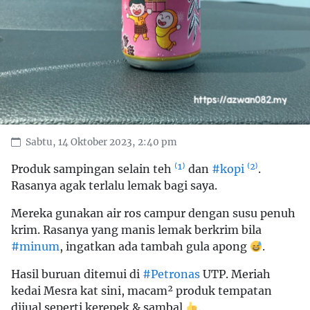
Sabtu, 14 Oktober 2023, 2:40 pm
Produk sampingan selain teh
⁽¹⁾
dan
#kopi
⁽²⁾
.
Rasanya agak terlalu lemak bagi saya.
Mereka gunakan air ros campur dengan susu penuh
krim. Rasanya yang manis lemak berkrim bila
#minum
, ingatkan ada tambah gula apong
.
Hasil buruan ditemui di
#Petronas
UTP. Meriah
kedai Mesra kat sini, macam² produk tempatan
dijual seperti kerepek & sambal
.